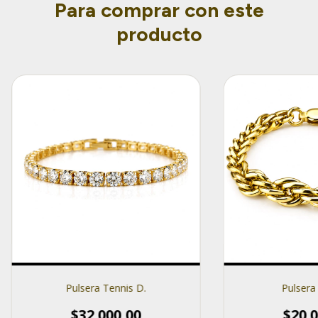
Para comprar con este
producto
Pulsera Tennis D.
Pulsera
$32.000,00
$20.0