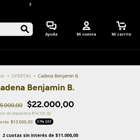
2 Cuotas S/INTERES en t
0
Ayuda
Mi cuenta
Mi carrito
cio
>
OFERTAS
>
Cadena Benjamin B.
adena Benjamin B.
$22.000,00
5.000,00
cio sin impuestos
$18.181,82
$13.000,00
rrás:
37
% OFF
2
cuotas sin interés de
$11.000,00