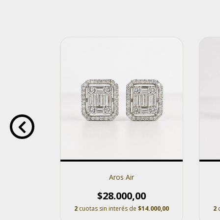
.
Aros Air
000,00
$28.000,00
$10.500,00
2
cuotas sin interés de
$14.000,00
2