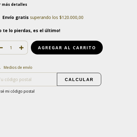
r más detalles
Envío gratis
superando los
$120.000,00
o te lo pierdas, es el último!
regas para el CP:
CAMBIAR CP
Medios de envío
CALCULAR
sé mi código postal