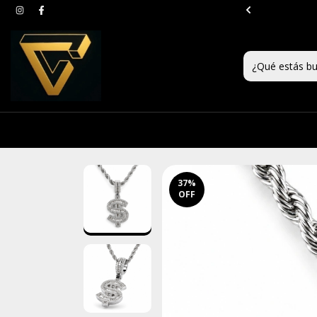
teres a partir de $99.999
37
%
OFF