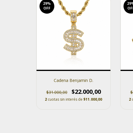
29
%
29
OFF
OF
Cadena Benjamin D.
$22.000,00
$31.000,00
$
2
cuotas sin interés de
$11.000,00
2