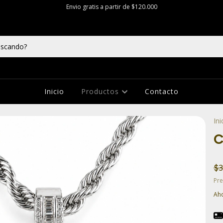
Envio gratis a partir de $120.000
Inicio
Productos
Contacto
Ini
C
$3
Pre
Aho