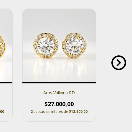
SIN STOCK
Aros Valkyria RD
Ar
$27.000,00
$
,00
2
cuotas sin interés de
$13.500,00
2
cuotas s