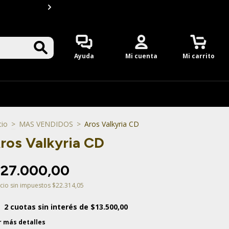
2 Cuotas S/INTERES en t
0
Ayuda
Mi cuenta
Mi carrito
cio
>
MAS VENDIDOS
>
Aros Valkyria CD
ros Valkyria CD
$27.000,00
cio sin impuestos
$22.314,05
2
cuotas sin interés de
$13.500,00
r más detalles