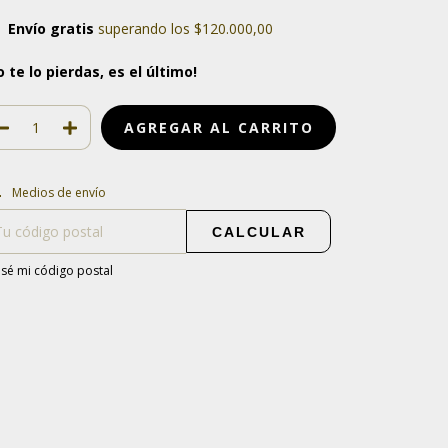
Envío gratis
superando los
$120.000,00
o te lo pierdas, es el último!
regas para el CP:
CAMBIAR CP
Medios de envío
CALCULAR
sé mi código postal