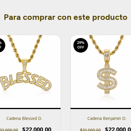
Para comprar con este producto
%
29
%
F
OFF
Cadena Blessed D.
Cadena Benjamin D.
$22.000,00
$22.000,0
31.000,00
$31.000,00