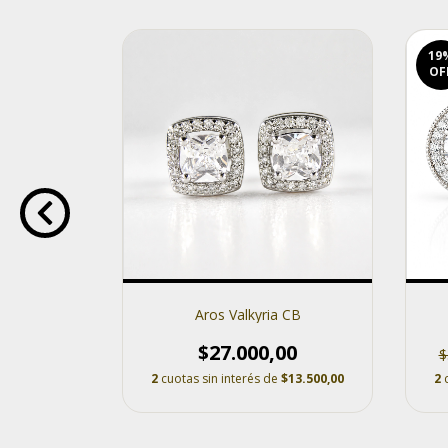
19
OF
 RB
Aros Valkyria CB
00
$27.000,00
$
$13.000,00
2
cuotas sin interés de
$13.500,00
2